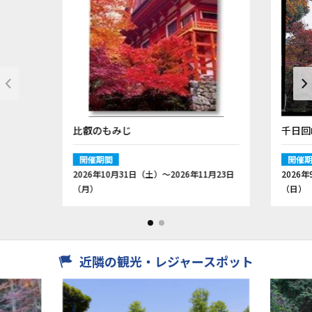
比叡のもみじ
千日回
開催期間
開催
2026年10月31日（土）〜2026年11月23日
2026
（月）
（日）
近隣の観光・レジャースポット