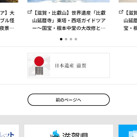
ア】大
【滋賀・比叡山】世界遺産「比叡
【滋
ブル怪
山延暦寺」東塔・西塔ガイドツア
山延
夜景と
ー～国宝・根本中堂の大改修と、
宝・
修行の山に受け継がれる祈りの道
安の
をたどる～
内～
前のページへ