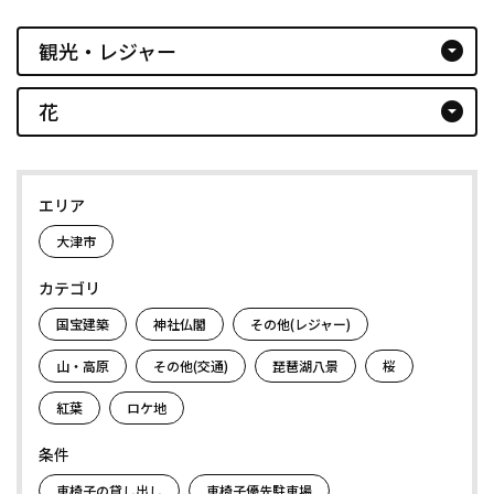
観光・レジャー
arrow_drop_down_circle
花
arrow_drop_down_circle
エリア
大津市
カテゴリ
国宝建築
神社仏閣
その他(レジャー)
山・高原
その他(交通)
琵琶湖八景
桜
紅葉
ロケ地
条件
車椅子の貸し出し
車椅子優先駐車場