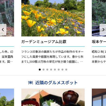
ガーデンミュージアム比叡
坂本ケ
した寺。幻
フランス印象派の画家たちが作品の制作のモチー
昭和２年(
 滋賀里西
フにした風景や庭園を再現しています。春から秋
５mの日本
ます。国指
まで1,500種10万株の草花が咲き競う庭園に、印
本駅から
671）が大
象派の代表的な絵画42点を陶板にして再現してお
毎時００分
り、庭園散策を楽...
年に車両デザ
近隣のグルメスポット