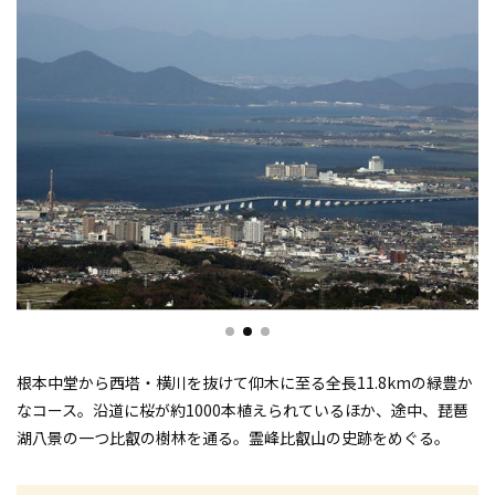
根本中堂から西塔・横川を抜けて仰木に至る全長11.8kmの緑豊か
なコース。沿道に桜が約1000本植えられているほか、途中、琵琶
湖八景の一つ比叡の樹林を通る。霊峰比叡山の史跡をめぐる。