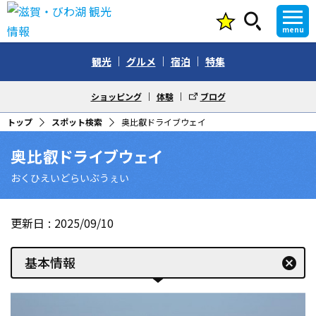
menu
観光
グルメ
宿泊
特集
ショッピング
体験
ブログ
トップ
スポット検索
奥比叡ドライブウェイ
奥比叡ドライブウェイ
おくひえいどらいぶうぇい
更新日
2025/09/10
基本情報
cancel