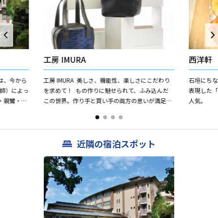
工房 IMURA
西洋軒
は、今から
工房 IMURA 美しさ、機能性、楽しさにこだわり
石垣にち
大師）によっ
を求めて！ もの作りに魅せられて、ふみ込んだ
表現した
・親鸞・道
この世界。作り手と買い手の両方の思いが満足で
人気。
仏教の中心
きるようこだわって制作に取り組んでいま
す。“動く芸...
近隣の宿泊スポット