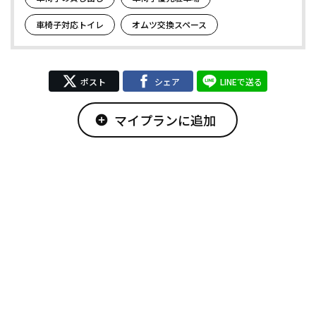
車椅子対応トイレ
オムツ交換スペース
ポスト
シェア
LINEで送る
マイプランに追加
add_circle