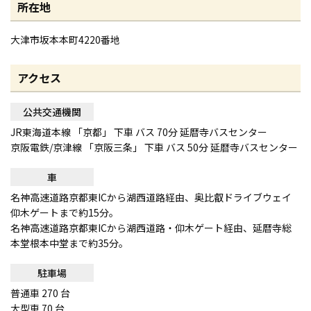
所在地
大津市坂本本町4220番地
アクセス
公共交通機関
JR東海道本線 「京都」 下車 バス 70分 延暦寺バスセンター
京阪電鉄/京津線 「京阪三条」 下車 バス 50分 延暦寺バスセンター
車
名神高速道路京都東ICから湖西道路経由、奥比叡ドライブウェイ
仰木ゲートまで約15分。
名神高速道路京都東ICから湖西道路・仰木ゲート経由、延暦寺総
本堂根本中堂まで約35分。
駐車場
普通車 270 台
大型車 70 台