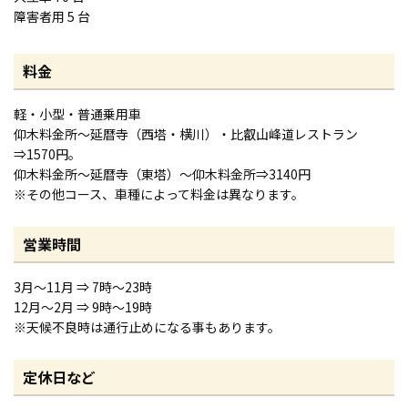
障害者用 5 台
料金
軽・小型・普通乗用車
仰木料金所〜延暦寺（西塔・横川）・比叡山峰道レストラン
⇒1570円。
仰木料金所〜延暦寺（東塔）〜仰木料金所⇒3140円
※その他コース、車種によって料金は異なります。
営業時間
3月～11月 ⇒ 7時～23時
12月～2月 ⇒ 9時～19時
※天候不良時は通行止めになる事もあります。
定休日など