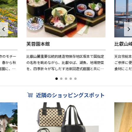
芙蓉園本館
比叡山
作のモチー
比叡山麓重要伝統的建造物保存地区坂本で国指定
天台宗総
。春から秋
の名称を眺めながら、比叡ゆば、湖魚、地場野菜
ご参拝に
う庭園に、印
を、四季折々が写しだす池泉回遊式庭園と共に召
食材にこ
再現してお
し上がることが出来ます。
す。比叡
ろえています
近隣のショッピングスポット