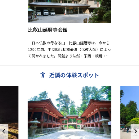
比叡山延暦寺会館
日本仏教の母なる山 比叡山延暦寺は、今から
1200年前、平安時代初期最澄（伝教大師）によっ
て開かれました。開創より法然・栄西・親鸞・道
元・日蓮など名僧を世に輩出し、日本仏教の中心
的役割をはたして来ま...
近隣の体験スポット