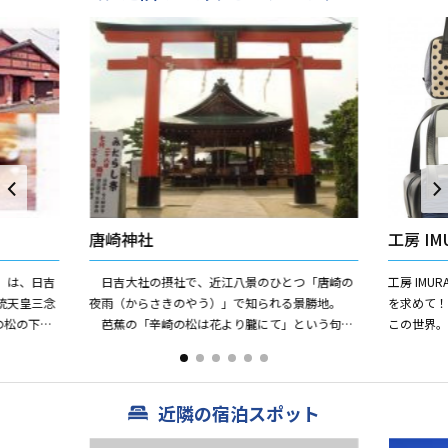
唐崎神社
工房 IM
）は、日吉
日吉大社の摂社で、近江八景のひとつ「唐崎の
工房 IM
統天皇三念
夜雨（からさきのやう）」で知られる景勝地。
を求めて！
の松の下に
芭蕉の「辛崎の松は花より朧にて」という句で
この世界
、10月28
名高い樹齢約100年の巨大な霊松が境内にありま
きるよう
す。金沢の兼六園...
す。“動く芸.
近隣の宿泊スポット