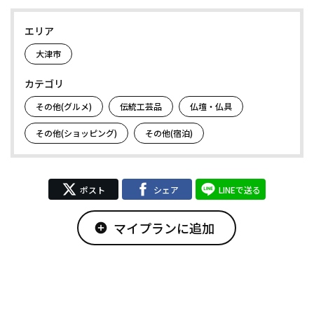
エリア
大津市
カテゴリ
その他(グルメ)
伝統工芸品
仏壇・仏具
その他(ショッピング)
その他(宿泊)
ポスト
シェア
LINEで送る
マイプランに追加
add_circle