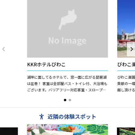
KKRホテルびわこ
びわこ
湖岸に面してるホテルで、窓一面に広がる琵琶湖
びわこ楽
は圧巻！ 客室は全部屋バス・トイレ付、大浴場も
貢献の一
ございます。バリアフリー対応客室・スロープ完
越し頂け
備。 食事は旬の素材を使った会席料理。夏はガー
させてい
デンバーベキュー、冬...
ーツクラブ
近隣の体験スポット