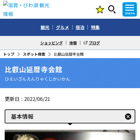
menu
観光
グルメ
宿泊
特集
ショッピング
体験
ブログ
トップ
スポット検索
比叡山延暦寺会館
比叡山延暦寺会館
ひえいざんえんりゃくじかいかん
更新日
2022/06/21
基本情報
cancel