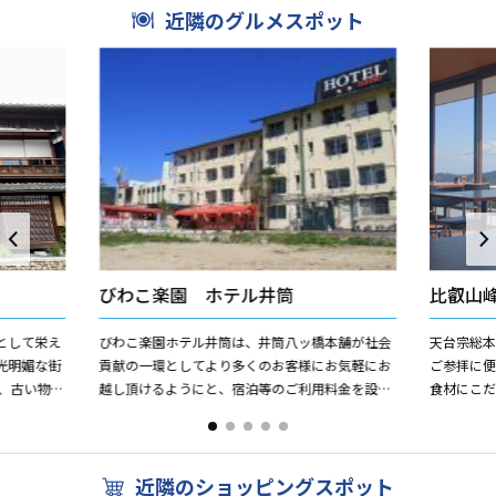
近隣のグルメスポット
びわこ楽園 ホテル井筒
比叡山
として栄え
びわこ楽園ホテル井筒は、井筒八ッ橋本舗が社会
天台宗総
光明媚な街
貢献の一環としてより多くのお客様にお気軽にお
ご参拝に
、古い物で
越し頂けるようにと、宿泊等のご利用料金を設定
食材にこ
、昔ながら
させていただいております。企業様の研修やスポ
す。比叡
ーツクラブの合宿などにも...
ろえています
近隣のショッピングスポット