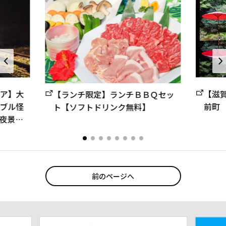
ア】大
【滋
【ランチ限定】ランチＢＢＱセッ
ブル怪
前町
ト【ソフトドリンク無料】
夜景と
前のページへ