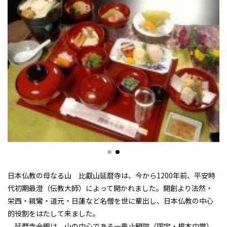
日本仏教の母なる山 比叡山延暦寺は、今から1200年前、平安時
代初期最澄（伝教大師）によって開かれました。開創より法然・
栄西・親鸞・道元・日蓮など名僧を世に輩出し、日本仏教の中心
的役割をはたして来ました。
延暦寺会館は、山の中心である一乗止観院（国宝・根本中堂）