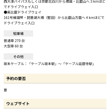
西大津バイパスもしくは京都北白川から標識・比叡山へ３kmほど
でドライブウェイ入口
●奥比叡ドライブウェイ
161号線雄琴・琵琶湖大橋（堅田）から比叡山方面へ４kmほどで
ドライブウェイ入口
駐車場
普通車 270 台
大型車 60 台
その他
坂本ケーブル：「ケーブル坂本駅」〜「ケーブル延暦寺駅」
予約の要否
要
ウェブサイト