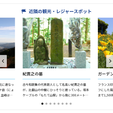
近隣の観光・レジャースポット
紀貫之の墓
ガーデ
北に連なっ
古今和歌集の代表歌人として名高い紀貫之の墓
フランス
ケ岳（にょ
が、比叡山の中腹にひっそりと建っている。坂本
フにした
。主峰は標
ケーブルの「もたて山駅」から南に300メートル
まで1,5
がたけ）。
のところにある。
象派の代表
り、庭園散策