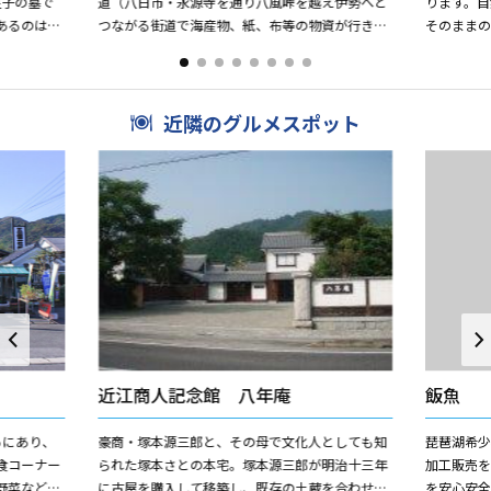
皇子の墓で
道（八日市・永源寺を通り八風峠を越え伊勢へと
ります。
あるのは、
つながる街道で海産物、紙、布等の物資が行き交
そのまま
とねりさえ
ったとされています。現在の国道421号線がほぼ
ります。
踏襲）や八幡町内へ分岐...
野（しめの）
近隣のグルメスポット
近江商人記念館 八年庵
飯魚
ろにあり、
豪商・塚本源三郎と、その母で文化人としても知
琵琶湖希
食コーナー
られた塚本さとの本宅。塚本源三郎が明治十三年
加工販売
野菜などが
に古屋を購入して移築し、既存の土蔵を合わせた
を安心安