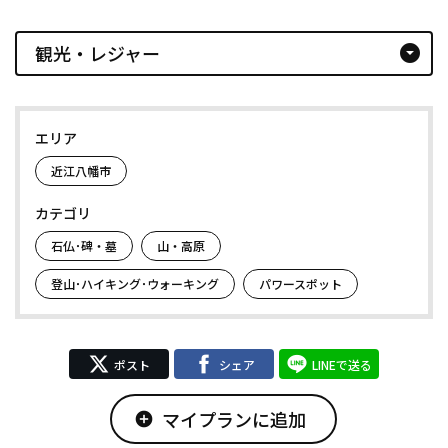
観光・レジャー
arrow_drop_down_circle
エリア
近江八幡市
カテゴリ
石仏･碑・墓
山・高原
登山･ハイキング･ウォーキング
パワースポット
ポスト
シェア
LINEで送る
マイプランに追加
add_circle