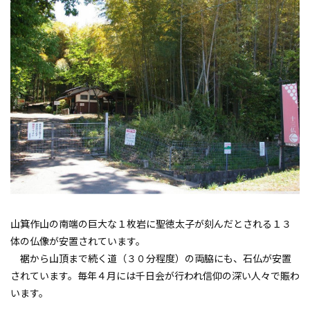
山箕作山の南端の巨大な１枚岩に聖徳太子が刻んだとされる１３
体の仏像が安置されています。
裾から山頂まで続く道（３０分程度）の両脇にも、石仏が安置
されています。毎年４月には千日会が行われ信仰の深い人々で賑わ
います。