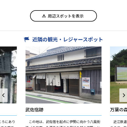
周辺スポットを表示
近隣の観光・レジャースポット
武佐宿跡
万葉の
ころにあり
この地は、武佐宿を起点に伊勢に向かう八風街
近江鉄道