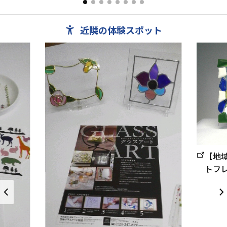
百貨店での催しへ出張・実...
みやげ ○丁.
近隣の体験スポット
【地
トフ