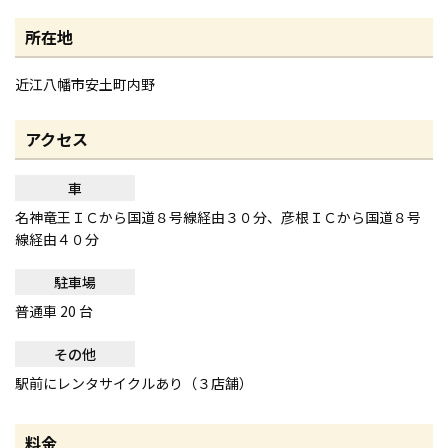
所在地
近江八幡市安土町内野
アクセス
車
名神竜王ＩＣから国道８号線経由３０分、彦根ＩＣから国道８号
線経由４０分
駐車場
普通車 20 台
その他
駅前にレンタサイクルあり（３店舗）
料金