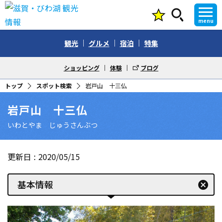
menu
観光
グルメ
宿泊
特集
ショッピング
体験
ブログ
トップ
スポット検索
岩戸山 十三仏
岩戸山 十三仏
いわとやま じゅうさんぶつ
更新日
2020/05/15
基本情報
cancel