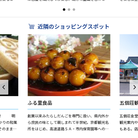
 特選・お
築二百年以上の邸宅で、塚本家の理念を表す「質
おります
素倹約と勤勉」そのものの...
なくフレッ
近隣のショッピングスポット
ふる里食品
五個荘
明
創業以来みたらしだんごを専門に扱い、県内外か
五個荘金堂
かりの和菓
ら庶民の味として親しまれて半世紀。京都観光名
観光案内
そのまま型
所をはじめ、高速道路ＳＡ・市内保育園等への卸
もある。
安土名物
売業務を中心にお取引を行う傍ら、近年では全国
並ぶ。まち