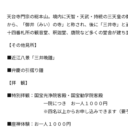
天台寺門宗の総本山。境内に天智・天武・持統の三天皇の
から、「御井（みい）の寺」と称され、後に「三井寺」と
十四番札所の観音堂、釈迦堂、唐院など多くの堂舎が建ち
【その他見所】
■近江八景「三井晩鐘」
■弁慶の引摺り鐘
【拝 観】
■特別拝観：国宝光浄院客殿・国宝勧学院客殿
一院につき お一人１０００円
※四名以上からお申し込みできます（要予
■座禅体験：お一人１０００円