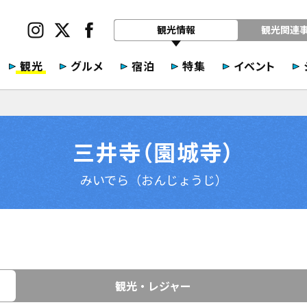
観光情報
観光関連
観光
グルメ
宿泊
特集
イベント
三井寺（園城寺）
みいでら（おんじょうじ）
観光・レジャー