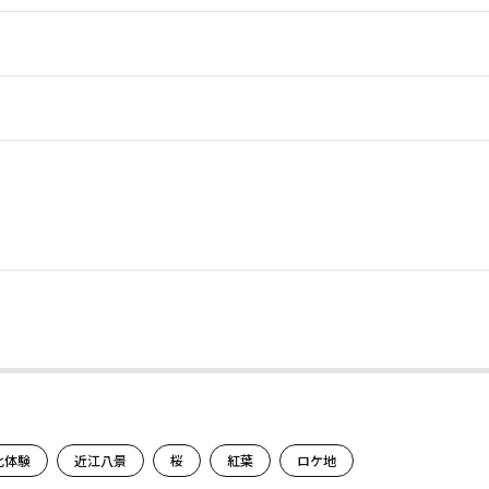
。
化体験
近江八景
桜
紅葉
ロケ地