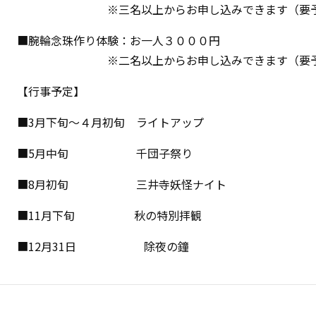
※三名以上からお申し込みできます（要予
■腕輪念珠作り体験：お一人３０００円
※二名以上からお申し込みできます（要予
【行事予定】
■3月下旬〜４月初旬 ライトアップ
■5月中旬 千団子祭り
■8月初旬 三井寺妖怪ナイト
■11月下旬 秋の特別拝観
■12月31日 除夜の鐘