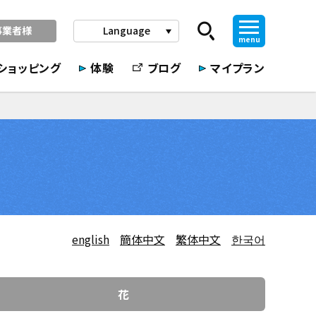
事業者様
Language
play_arrow
menu
ショッピング
体験
ブログ
マイプラン
english
簡体中文
繁体中文
한국어
花