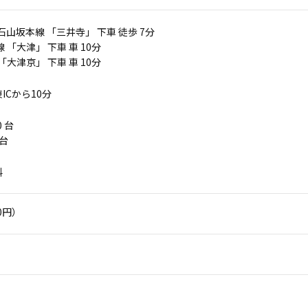
石山坂本線 「三井寺」 下車 徒歩 7分
 「大津」 下車 車 10分
「大津京」 下車 車 10分
ICから10分
0 台
 台
料
0円）